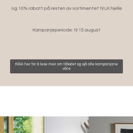
og 10% rabatt på resten av sortimentet til LK hjelle
Kampanjeperiode: til 15.august
Klikk her for å lese meir om tilbodet og sjå alle kampanjane
våre