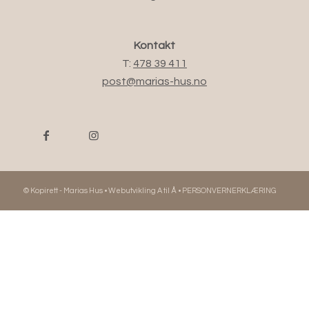
Kontakt
T:
478 39 411
post@marias-hus.no
© Kopirett - Marias Hus •
Webutvikling A til Å
•
PERSONVERNERKLÆRING