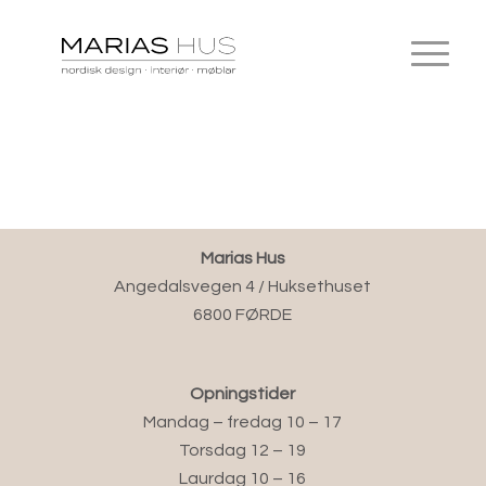
Marias Hus
Angedalsvegen 4 / Huksethuset
6800 FØRDE
Opningstider
Mandag – fredag 10 – 17
Torsdag 12 – 19
Laurdag 10 – 16