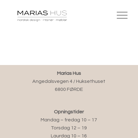
Marias Hus
Angedalsvegen 4 / Huksethuset
6800 FØRDE
Opningstider
Mandag – fredag 10 – 17
Torsdag 12 – 19
Laurdag 10 – 16