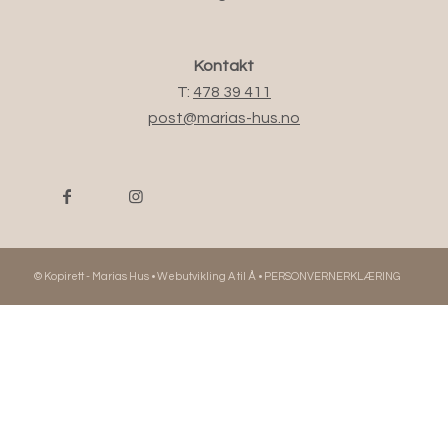
Kontakt
T:
478 39 411
post@marias-hus.no
© Kopirett - Marias Hus •
Webutvikling A til Å
•
PERSONVERNERKLÆRING