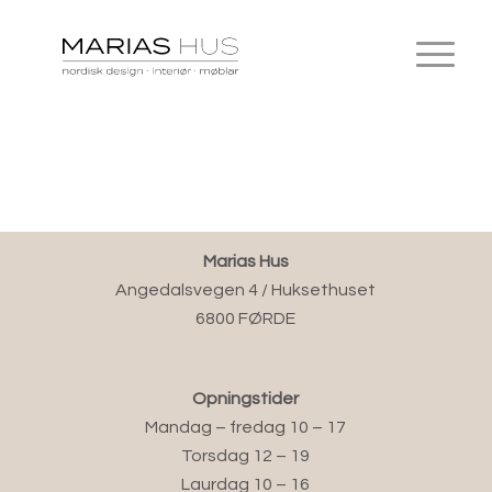
Marias Hus
Angedalsvegen 4 / Huksethuset
6800 FØRDE
Opningstider
Mandag – fredag 10 – 17
Torsdag 12 – 19
Laurdag 10 – 16