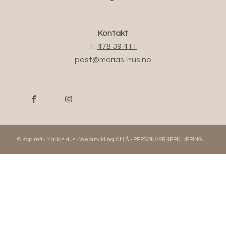
Kontakt
T:
478 39 411
post@marias-hus.no
© Kopirett - Marias Hus •
Webutvikling A til Å
•
PERSONVERNERKLÆRING