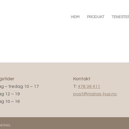
HEIM
PRODUKT
TENESTE
gstider
Kontakt
 – fredag 10 – 17
T:
478 39 411
g 12 – 19
post@marias-hus.no
g 10 – 16
ÆRING