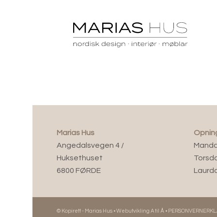
Marias Hus
Opnin
Angedalsvegen 4 /
Mandag
Huksethuset
Torsda
6800 FØRDE
Laurda
© Kopirett - Marias Hus •
Webutvikling A til Å
•
PERSONVERNERKL