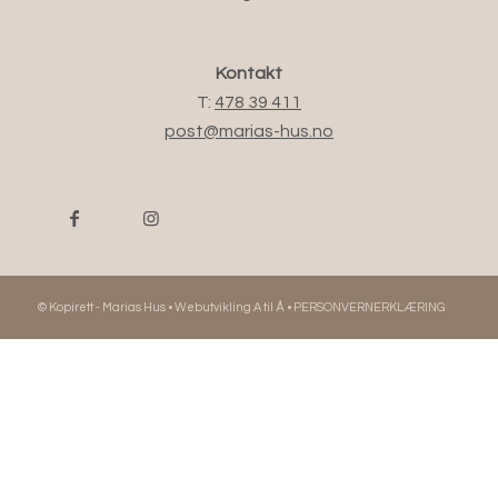
Kontakt
T:
478 39 411
post@marias-hus.no
© Kopirett - Marias Hus •
Webutvikling A til Å
•
PERSONVERNERKLÆRING