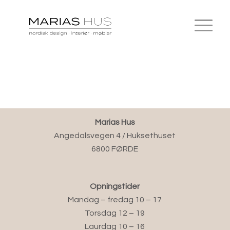
Marias Hus
Angedalsvegen 4 / Huksethuset
6800 FØRDE
Opningstider
Mandag – fredag 10 – 17
Torsdag 12 – 19
Laurdag 10 – 16