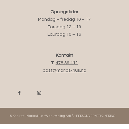
Opningstider
Mandag – fredag 10 – 17
Torsdag 12 – 19
Laurdag 10 – 16
Kontakt
T:
478 39 411
post@marias-hus.no
© Kopirett - Marias Hus •
Webutvikling A til Å
•
PERSONVERNERKLÆRING